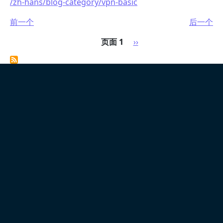
/zh-hans/blog-category/vpn-basic
前一个
后一个
分页
下一页
页面 1
››