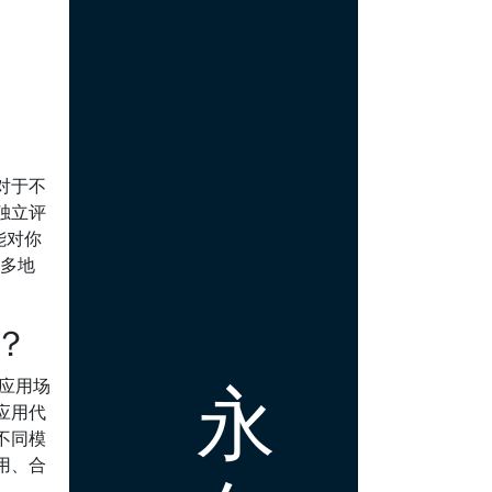
对于不
独立评
能对你
多地
？
永
应用场
应用代
不同模
用、合