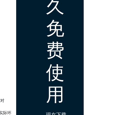
久
免
费
使
用
 对
你在实际环
现在下载